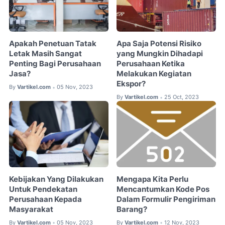
Apakah Penetuan Tatak
Apa Saja Potensi Risiko
Letak Masih Sangat
yang Mungkin Dihadapi
Penting Bagi Perusahaan
Perusahaan Ketika
Jasa?
Melakukan Kegiatan
Ekspor?
By
Vartikel.com
05 Nov, 2023
•
By
Vartikel.com
25 Oct, 2023
•
Kebijakan Yang Dilakukan
Mengapa Kita Perlu
Untuk Pendekatan
Mencantumkan Kode Pos
Perusahaan Kepada
Dalam Formulir Pengiriman
Masyarakat
Barang?
By
Vartikel.com
05 Nov, 2023
By
Vartikel.com
12 Nov, 2023
•
•