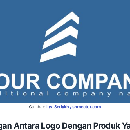
Gambar:
Ilya Sedykh / shmector.com
an Antara Logo Dengan Produk Y