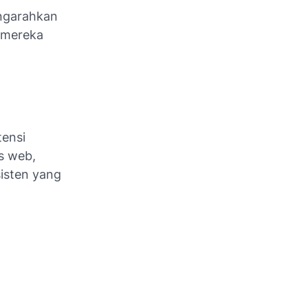
ngarahkan
 mereka
tensi
s web,
isten yang