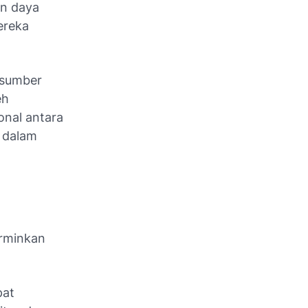
an daya
ereka
 sumber
eh
onal antara
 dalam
erminkan
pat