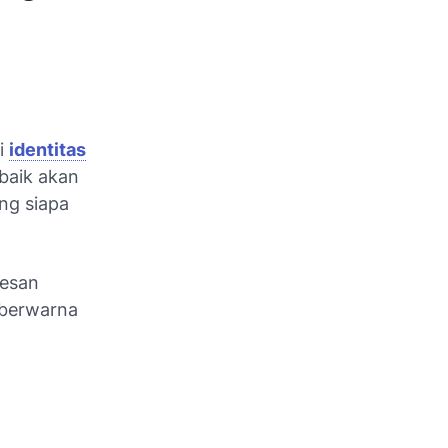
ri
identitas
 baik akan
ng siapa
kesan
n berwarna