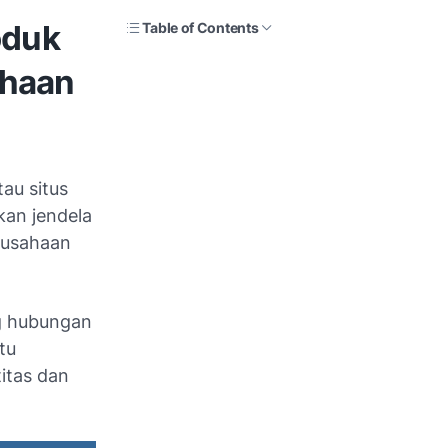
oduk
Table of Contents
ahaan
au situs
kan jendela
erusahaan
ng hubungan
tu
itas dan