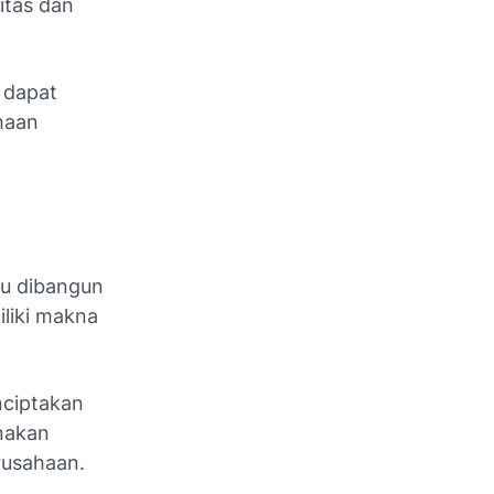
itas dan
 dapat
haan
tu dibangun
iliki makna
ciptakan
nakan
rusahaan.