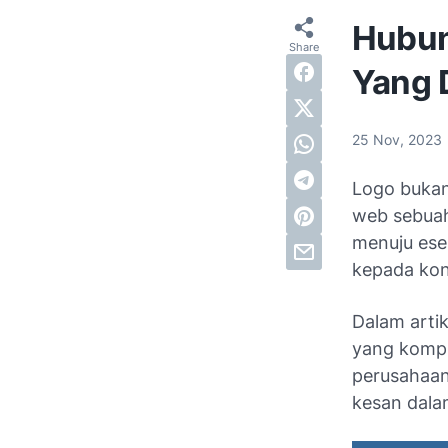
Hubun
Yang 
25 Nov, 2023
Logo bukan
web sebu
menuju esen
kepada ko
Dalam arti
yang kompl
perusahaan
kesan dal