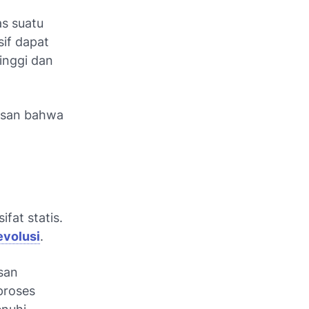
s suatu
if dapat
inggi dan
kesan bahwa
fat statis.
evolusi
.
san
proses