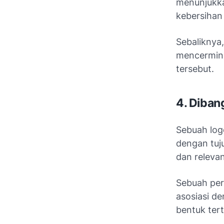
menunjukka
kebersihan
Sebaliknya
mencermink
tersebut.
4. Diban
Sebuah log
dengan tuj
dan relevan
Sebuah pe
asosiasi d
bentuk ter