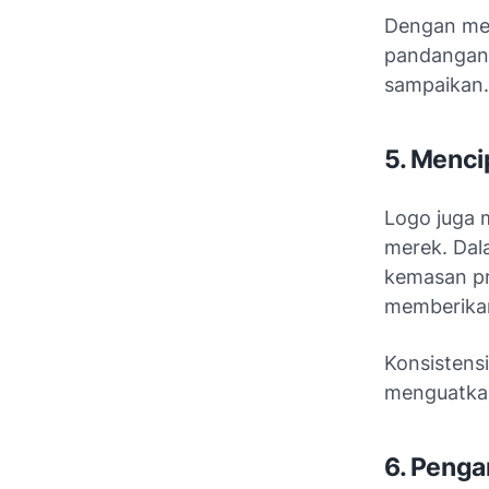
Dengan me
pandangan 
sampaikan.
5. Menci
Logo juga 
merek. Dal
kemasan pr
memberikan
Konsistens
menguatkan
6. Penga