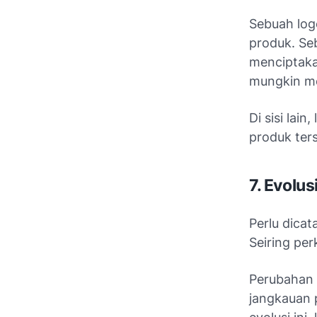
Sebuah log
produk. Se
menciptaka
mungkin mem
Di sisi lai
produk ters
7. Evolu
Perlu dicat
Seiring pe
Perubahan 
jangkauan 