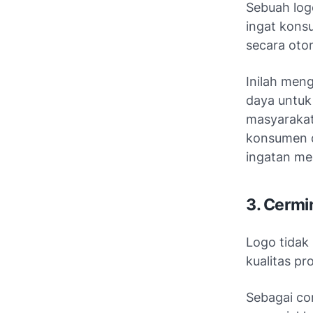
Sebuah log
ingat kons
secara oto
Inilah men
daya untuk
masyarakat
konsumen d
ingatan me
3. Cermi
Logo tidak
kualitas pr
Sebagai co