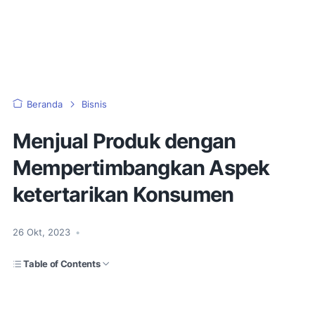
Beranda
Bisnis
Menjual Produk dengan
Mempertimbangkan Aspek
ketertarikan Konsumen
26 Okt, 2023
•
Table of Contents