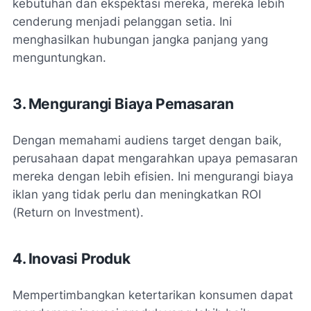
kebutuhan dan ekspektasi mereka, mereka lebih
cenderung menjadi pelanggan setia. Ini
menghasilkan hubungan jangka panjang yang
menguntungkan.
3. Mengurangi Biaya Pemasaran
Dengan memahami audiens target dengan baik,
perusahaan dapat mengarahkan upaya pemasaran
mereka dengan lebih efisien. Ini mengurangi biaya
iklan yang tidak perlu dan meningkatkan
ROI
(Return on Investment)
.
4. Inovasi Produk
Mempertimbangkan ketertarikan konsumen dapat