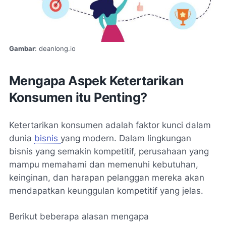
Gambar
: deanlong.io
Mengapa Aspek Ketertarikan
Konsumen itu Penting?
Ketertarikan konsumen adalah faktor kunci dalam
dunia
bisnis
yang modern. Dalam lingkungan
bisnis yang semakin kompetitif, perusahaan yang
mampu memahami dan memenuhi kebutuhan,
keinginan, dan harapan pelanggan mereka akan
mendapatkan keunggulan kompetitif yang jelas.
Berikut beberapa alasan mengapa