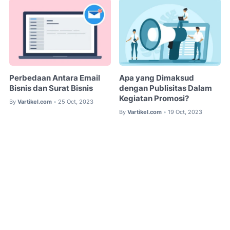
Perbedaan Antara Email
Apa yang Dimaksud
Bisnis dan Surat Bisnis
dengan Publisitas Dalam
Kegiatan Promosi?
By
Vartikel.com
25 Oct, 2023
•
By
Vartikel.com
19 Oct, 2023
•