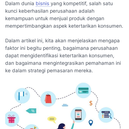
Dalam dunia
bisnis
yang kompetitif, salah satu
kunci keberhasilan perusahaan adalah
kemampuan untuk menjual produk dengan
mempertimbangkan aspek ketertarikan konsumen.
Dalam artikel ini, kita akan menjelaskan mengapa
faktor ini begitu penting, bagaimana perusahaan
dapat mengidentifikasi ketertarikan konsumen,
dan bagaimana mengintegrasikan pemahaman ini
ke dalam strategi pemasaran mereka.