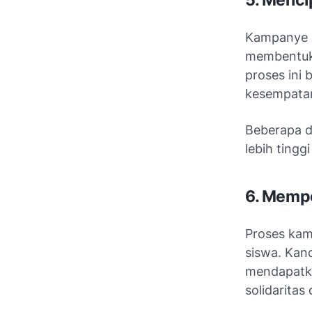
5. Menc
Kampanye p
membentuk 
proses ini
kesempatan
Beberapa d
lebih ting
6. Mempe
Proses kam
siswa. Kan
mendapatk
solidaritas