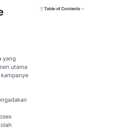
e
Table of Contents
a yang
emen utama
ui kampanye
mengadakan
roses
kolah