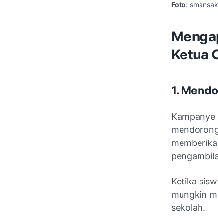
Foto
: smansak
Mengap
Ketua 
1. Mendo
Kampanye p
mendorong 
memberikan
pengambila
Ketika sisw
mungkin me
sekolah.