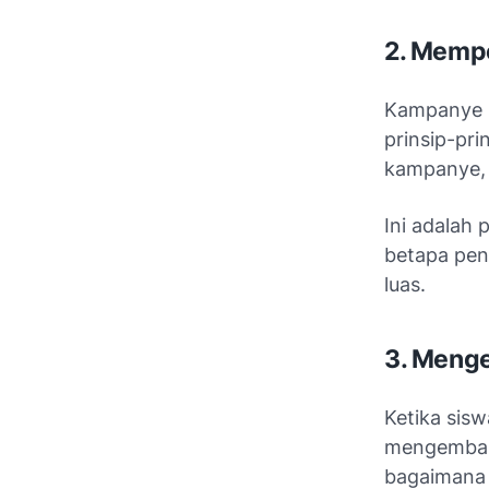
2. Mempe
Kampanye p
prinsip-pri
kampanye,
Ini adalah
betapa pent
luas.
3. Meng
Ketika sis
mengembang
bagaimana 