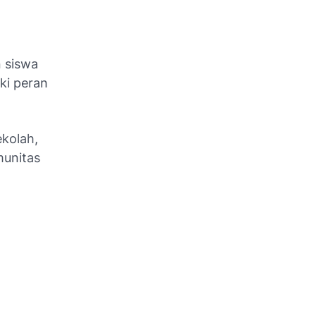
 siswa
ki peran
ekolah,
munitas