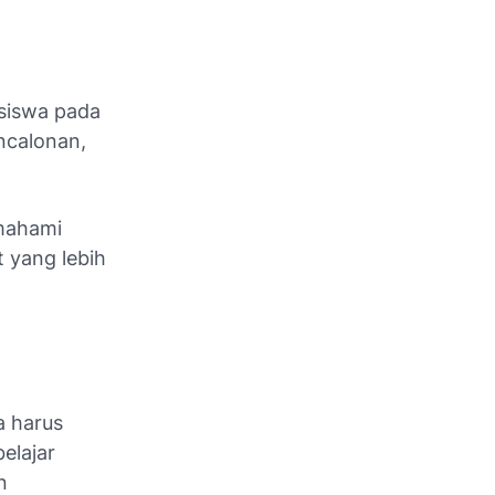
siswa pada
encalonan,
mahami
t yang lebih
a harus
elajar
n