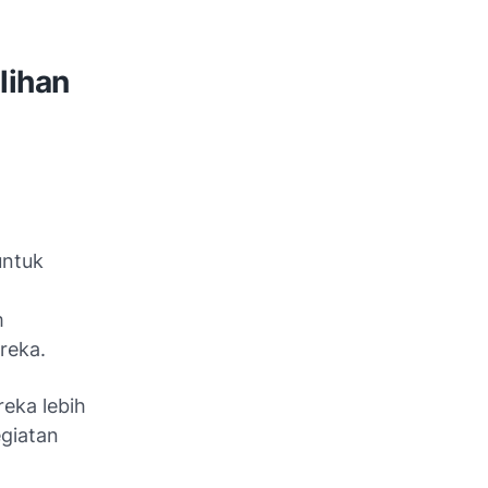
lihan
untuk
m
reka.
reka lebih
egiatan