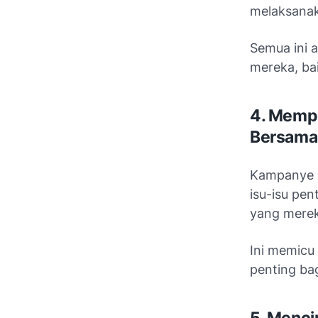
melaksanak
Semua ini 
mereka, ba
4. Memp
Bersama
Kampanye p
isu-isu pen
yang merek
Ini memicu
penting ba