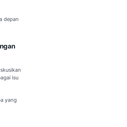
sa depan
ingan
skusikan
agai isu
pa yang