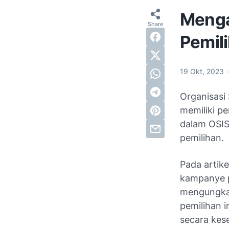
Menga
Pemil
19 Okt, 2023
Organisasi
memiliki p
dalam OSIS
pemilihan.
Pada artik
kampanye p
mengungkap
pemilihan i
secara kes