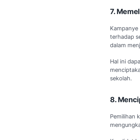
7. Memel
Kampanye p
terhadap s
dalam menj
Hal ini da
menciptakan
sekolah.
8. Menci
Pemilihan 
mengungkap