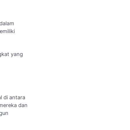
 dalam
miliki
gkat yang
 di antara
 mereka dan
gun