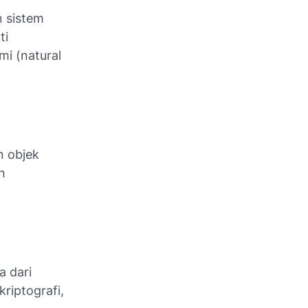
 sistem
ti
i (natural
n objek
n
a dari
riptografi,