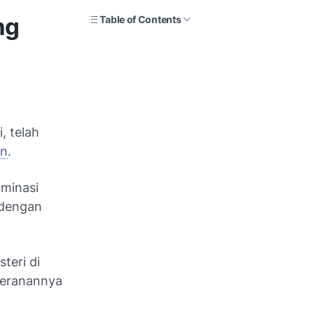
ng
Table of Contents
, telah
rn
.
minasi
 dengan
teri di
 peranannya