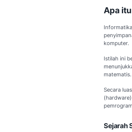
Apa itu
Informatik
penyimpana
komputer.
Istilah ini
menunjukka
matematis.
Secara lua
(hardware)
pemrograma
Sejarah 