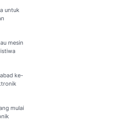
ha untuk
an
tau mesin
istiwa
 abad ke-
ktronik
yang mulai
onik