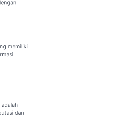
 dengan
ng memiliki
rmasi.
 adalah
utasi dan