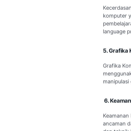
Kecerdasan
komputer y
pembelajar
language pr
5. Grafik
Grafika Ko
menggunaka
manipulasi 
6. Keama
Keamanan K
ancaman da