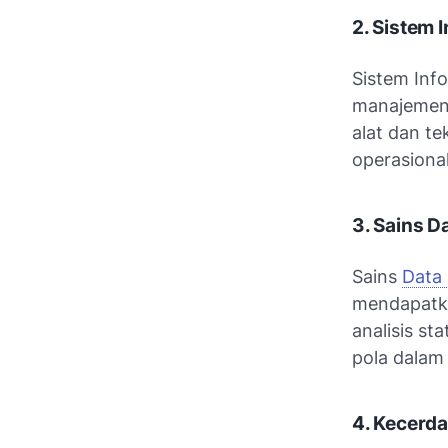
2. Sistem 
Sistem Inf
manajemen 
alat dan t
operasional
3. Sains D
Sains
Data
mendapatka
analisis st
pola dalam
4. Kecerd