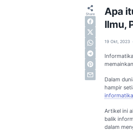
Apa it
Ilmu,
19 Okt, 2023
Informatika
memainkan 
Dalam duni
hampir set
informatik
Artikel in
balik infor
dalam men