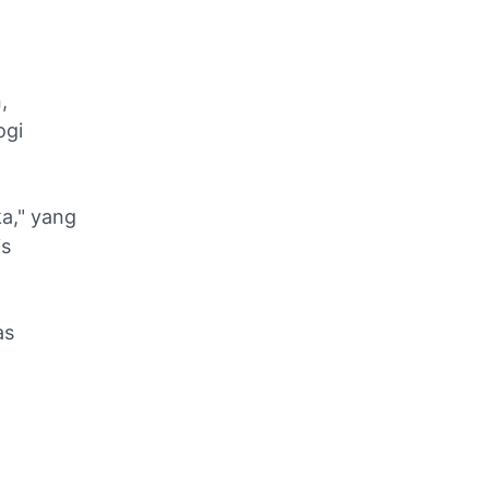
,
ogi
ka," yang
is
as