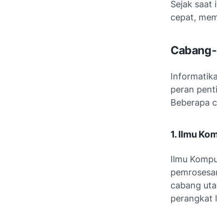
Sejak saat
cepat, mem
Cabang-
Informatik
peran pent
Beberapa c
1. Ilmu Ko
Ilmu Komput
pemrosesan
cabang uta
perangkat 