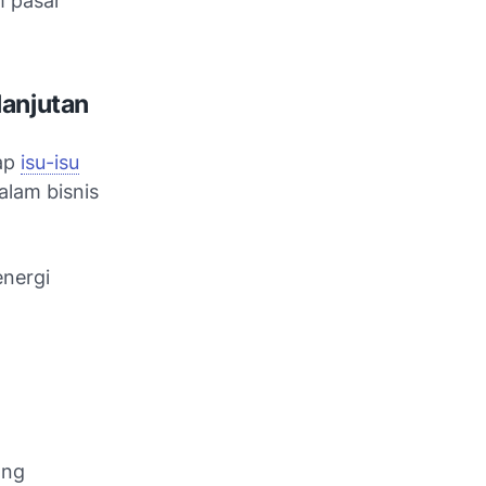
 pasar
lanjutan
dap
isu-isu
alam bisnis
energi
ang