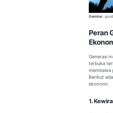
Gambar
: goo
Peran 
Ekonom
Generasi m
terbuka te
membawa pe
Berikut ad
ekonomi:
1. Kewir