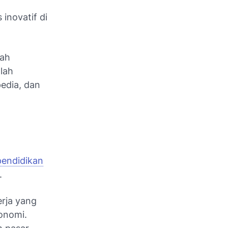
 inovatif di
lah
lah
edia, dan
pendidikan
.
erja yang
onomi.