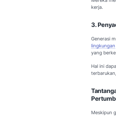
Mereka mem
kerja.
3. Penya
Generasi m
lingkungan
yang berke
Hal ini da
terbarukan,
Tantanga
Pertumb
Meskipun g