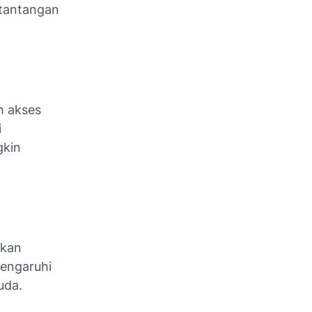
 tantangan
h akses
i
gkin
rkan
engaruhi
uda.