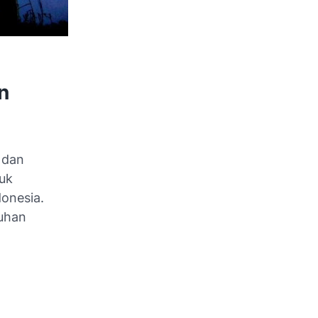
n
 dan
tuk
onesia.
buhan