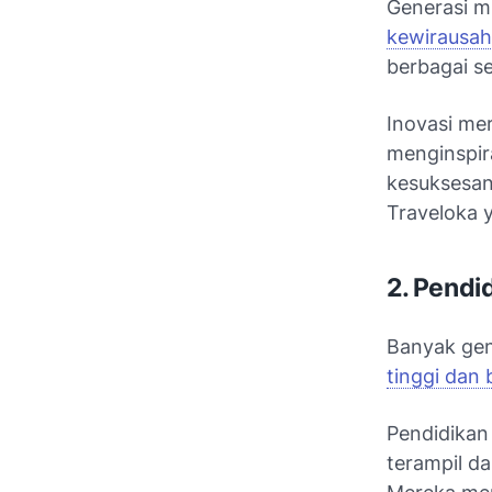
Generasi m
kewirausa
berbagai se
Inovasi me
menginspir
kesuksesan
Traveloka y
2. Pendi
Banyak gen
tinggi dan 
Pendidikan
terampil d