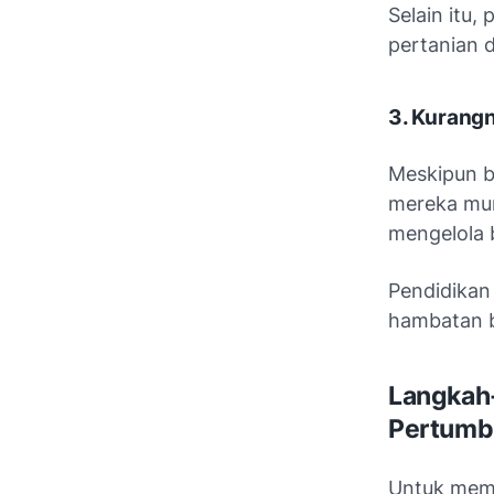
Selain itu
pertanian 
3. Kurang
Meskipun b
mereka mun
mengelola b
Pendidikan
hambatan b
Langkah
Pertumb
Untuk memu