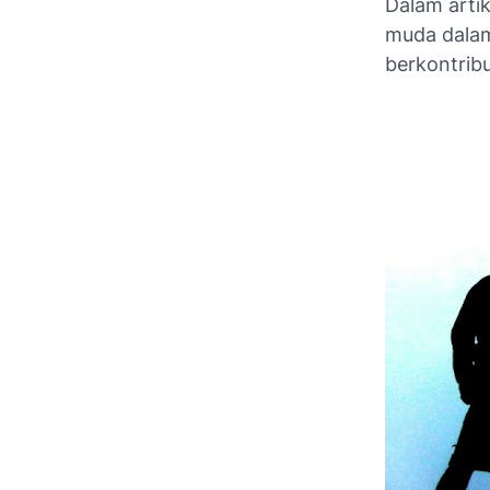
Dalam artik
muda dal
berkontrib