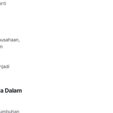
rti
ausahaan,
am
njadi
da Dalam
rtumbuhan