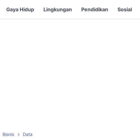
Gaya Hidup
Lingkungan
Pendidikan
Sosial
Bisnis
Data