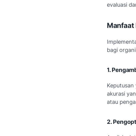
evaluasi da
Manfaat 
Implementa
bagi organi
1. Pengam
Keputusan y
akurasi yan
atau penga
2. Pengop