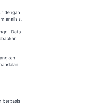
sir dengan
 analisis.
nggi. Data
yebabkan
 langkah-
ehandalan
n berbasis