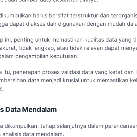
ikumpulkan harus bersifat terstruktur dan terorgani
ngga dapat diakses dan digunakan dengan mudah dalam
 ini, penting untuk memastikan kualitas data yang ti
 akurat, tidak lengkap, atau tidak relevan dapat men
dalam pengambilan keputusan.
 itu, penerapan proses validasi data yang ketat dan
mbersihan data menjadi krusial untuk memastikan k
s.
sis Data Mendalam
ta dikumpulkan, tahap selanjutnya dalam perencanaa
h analisis data mendalam.