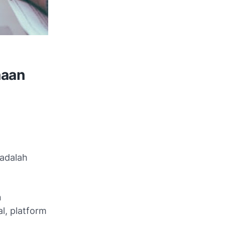
naan
adalah
n
l, platform